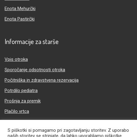
Enota Mehurčki
Enota Pastirčki
Informacije za starše
Vpis otroka
Sporočanje odsotnosti otroka
Počitniška in zdravstvena rezervacija
Potrdilo pediatra
Prošnja za premik
Plačilo vrtca
S piškotki si pomagamo pri zagotavljanju storitev. Z uporabo
naših storitev se strinjate, da lahko uporabljamo piškotke.