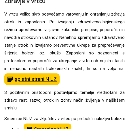
Zdravje v vrtcu
V vrtcu veliko skrb posvečamo varovanju in ohranjanju zdravja
otrok in zaposlenih. Pri izvajanju zdravstveno-higienskega
režima upoštevamo veljavne zakonske predpise, priporočila in
navodila strokovnih ustanov. Nenehno spremljamo zdravstveno
stanje otrok in izvajamo preventivne ukrepe za preprečevanje
širjenja bolezni oz. okužb. Zaposleni so seznanjeni s
protokolom in priporočili za ukrepanje v vrtcu ob nujnih stanjih
in nenadno nastalih bolezenskih znakih, ki so na voljo na
spletni strani NIJZ
S pozitivnim pristopom postavljamo temelje vrednotam za
zdravo rast, razvoj otrok in zdrav način življenja v najširšem
smislu.
Smernice NIJZ za vključitev v vrtec po preboleli nalezljivi bolezni