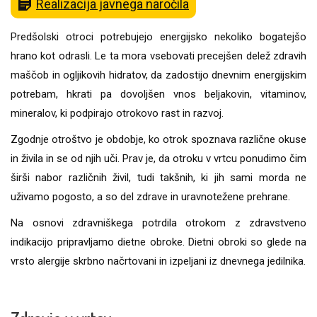
Realizacija javnega naročila
Predšolski otroci potrebujejo energijsko nekoliko bogatejšo
hrano kot odrasli. Le ta mora vsebovati precejšen delež zdravih
maščob in ogljikovih hidratov, da zadostijo dnevnim energijskim
potrebam, hkrati pa dovoljšen vnos beljakovin, vitaminov,
mineralov, ki podpirajo otrokovo rast in razvoj.
Zgodnje otroštvo je obdobje, ko otrok spoznava različne okuse
in živila in se od njih uči. Prav je, da otroku v vrtcu ponudimo čim
širši nabor različnih živil, tudi takšnih, ki jih sami morda ne
uživamo pogosto, a so del zdrave in uravnotežene prehrane.
Na osnovi zdravniškega potrdila otrokom z zdravstveno
indikacijo pripravljamo dietne obroke. Dietni obroki so glede na
vrsto alergije skrbno načrtovani in izpeljani iz dnevnega jedilnika.