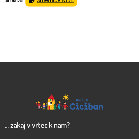
Smernice NIJZ
ali okužbi:
… zakaj v vrtec k nam?