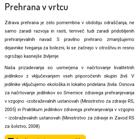
Prehrana v vrtcu
Zdrava prehrana je zelo pomembna v obdobju odraščanja, ne
samo zaradi razvoja in rasti, temveč tudi zaradi pridobljenih
prehranjevalnih navad. S pravilno prehrano zmanjšujemo
dejavnike tveganja za bolezni, ki se začnejo v otroštvu in resno
ogrožajo kasnejše življenje.
Naša prizadevanja so usmerjena v načrtovanje kvalitetnih
jedilnikov z vključevanjem vseh priporočenih skupin živil. V
jedilnike vključujemo ekološka in lokalno pridelana živila. Osnova
za načrtovanje jedilnikov so Smernice zdravega prehranjevanja
v vzgojno -izobraževalnih ustanovah (Ministrstvo za zdravje RS,
2005) in Praktikum jedilnikov zdravega prehranjevanja v vzgojno
– izobraževalnih ustanovah (Ministrstvo za zdravje in Zavod RS
za šolstvo, 2008).