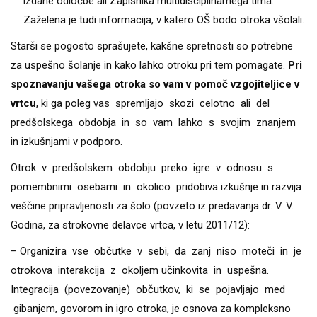
izdane odločbe ali Zapisnika multidisciplinarnega tima.
Zaželena je tudi informacija, v katero OŠ bodo otroka všolali.
Starši se pogosto sprašujete, kakšne spretnosti so potrebne
za uspešno šolanje in kako lahko otroku pri tem pomagate.
Pri
spoznavanju vašega otroka so vam v pomoč vzgojiteljice v
vrtcu
, ki ga poleg vas spremljajo skozi celotno ali del
predšolskega obdobja in so vam lahko s svojim znanjem
in izkušnjami v podporo.
Otrok v predšolskem obdobju preko igre v odnosu s
pomembnimi osebami in okolico pridobiva izkušnje in razvija
veščine pripravljenosti za šolo (povzeto iz predavanja dr. V. V.
Godina, za strokovne delavce vrtca, v letu 2011/12):
– Organizira vse občutke v sebi, da zanj niso moteči in je
otrokova interakcija z okoljem učinkovita in uspešna.
Integracija (povezovanje) občutkov, ki se pojavljajo med
gibanjem, govorom in igro otroka, je osnova za kompleksno