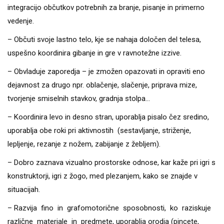
integracijo občutkov potrebnih za branje, pisanje in primerno
vedenje.
– Občuti svoje lastno telo, kje se nahaja določen del telesa,
uspešno koordinira gibanje in gre v ravnotežne izzive.
– Obvladuje zaporedja – je zmožen opazovati in opraviti eno
dejavnost za drugo npr. oblačenje, slačenje, priprava mize,
tvorjenje smiselnih stavkov, gradnja stolpa…
– Koordinira levo in desno stran, uporablja pisalo čez sredino,
uporablja obe roki pri aktivnostih (sestavljanje, striženje,
lepljenje, rezanje z nožem, zabijanje z žebljem).
– Dobro zaznava vizualno prostorske odnose, kar kaže pri igri s
konstruktorji, igri z žogo, med plezanjem, kako se znajde v
situacijah.
– Razvija fino in grafomotorične sposobnosti, ko raziskuje
različne materiale in predmete, uporablja orodja (pincete,