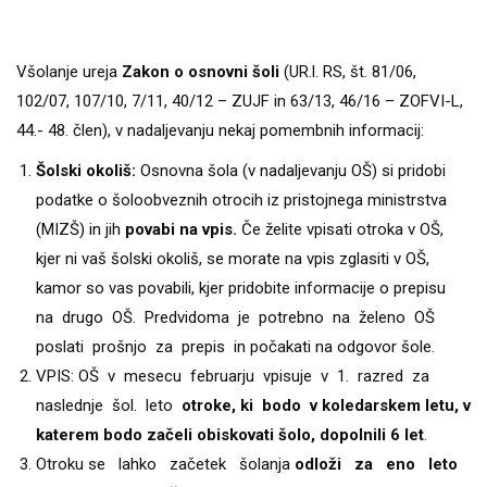
Všolanje ureja
Zakon o osnovni šoli
(UR.l. RS, št. 81/06,
102/07, 107/10, 7/11, 40/12 – ZUJF in 63/13, 46/16 – ZOFVI-L,
44.- 48. člen), v nadaljevanju nekaj pomembnih informacij:
Šolski okoliš:
Osnovna šola (v nadaljevanju OŠ) si pridobi
podatke o šoloobveznih otrocih iz pristojnega ministrstva
(MIZŠ) in jih
povabi na vpis.
Če želite vpisati otroka v OŠ,
kjer ni vaš šolski okoliš, se morate na vpis zglasiti v OŠ,
kamor so vas povabili, kjer pridobite informacije o prepisu
na drugo OŠ. Predvidoma je potrebno na želeno OŠ
poslati prošnjo za prepis in počakati na odgovor šole.
VPIS: OŠ v mesecu februarju vpisuje v 1. razred za
naslednje šol. leto
otroke, ki bodo v koledarskem letu, v
katerem bodo začeli obiskovati šolo, dopolnili 6 let
.
Otroku se lahko začetek šolanja
odloži za eno leto