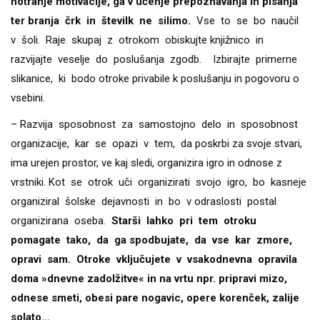
notranje motivacije, ga v učenje prepoznavanja in pisanja
ter
branja črk in številk ne silimo.
Vse to se bo naučil
v šoli. Raje skupaj z otrokom obiskujte knjižnico in
razvijajte veselje do poslušanja zgodb. Izbirajte primerne
slikanice, ki bodo otroke privabile k poslušanju in pogovoru o
vsebini.
– Razvija sposobnost za samostojno delo in sposobnost
organizacije, kar se opazi v tem, da poskrbi za svoje stvari,
ima urejen prostor, ve kaj sledi, organizira igro in odnose z
vrstniki. Kot se otrok uči organizirati svojo igro, bo kasneje
organiziral šolske dejavnosti in bo v odraslosti postal
organizirana oseba.
Starši lahko pri tem otroku
pomagate tako, da ga spodbujate, da vse kar zmore,
opravi sam. Otroke vključujete v vsakodnevna opravila
doma »dnevne zadolžitve« in na vrtu npr. pripravi mizo,
odnese smeti, obesi pare nogavic, opere korenček, zalije
solato…