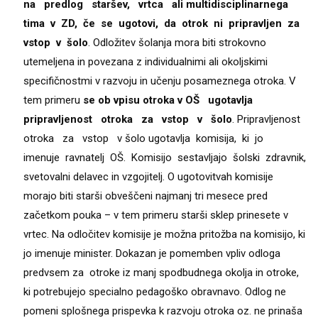
na predlog staršev, vrtca ali multidisciplinarnega
tima v ZD, če se ugotovi, da otrok ni pripravljen za
vstop v šolo
. Odložitev šolanja mora biti strokovno
utemeljena in povezana z individualnimi ali okoljskimi
specifičnostmi v razvoju in učenju posameznega otroka. V
tem primeru
se ob vpisu otroka v OŠ ugotavlja
pripravljenost otroka za vstop v šolo
. Pripravljenost
otroka za vstop v šolo ugotavlja komisija, ki jo
imenuje ravnatelj OŠ. Komisijo sestavljajo šolski zdravnik,
svetovalni delavec in vzgojitelj. O ugotovitvah komisije
morajo biti starši obveščeni najmanj tri mesece pred
začetkom pouka – v tem primeru starši sklep prinesete v
vrtec. Na odločitev komisije je možna pritožba na komisijo, ki
jo imenuje minister. Dokazan je pomemben vpliv odloga
predvsem za otroke iz manj spodbudnega okolja in otroke,
ki potrebujejo specialno pedagoško obravnavo. Odlog ne
pomeni splošnega prispevka k razvoju otroka oz. ne prinaša