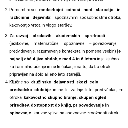
Pomembni so
medsebojni odnosi med starostjo in
različnimi dejavniki
: spoznavnimi sposobnostmi otroka,
kakovostjo vrtca in vlogo staršev.
Za razvoj otrokovih akademskih spretnosti
(jezikovne, matematične, spoznavne – povezovanje,
predvidevanje, razumevanje konteksta in pomena vsebin)
je
najbolj občutljivo obdobje med 4 in 6 letom
in je ključno
za formalno učenje in ne le čakanje na to, da bo otrok
pripravljen na šolo ali eno leto starejši.
Ključne so
družinske dejavnosti skozi celo
predšolsko obdobje
in ne le zadnje leto pred všolanjem
otroka:
kakovostno skupno branje, skupen ogled
prireditev, dostopnost do knjig, pripovedovanje in
opisovanje
…kar vse vpliva na spoznavne zmožnosti otrok.