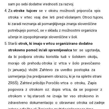
sam po sebi dodatne vrednosti za razvoj.
Za
otroke tujcev
se v okviru možnosti priporoča vpis
otroka v vrtec vsaj dve leti pred všolanjem. Otroci tujcev,
ki zaradi neznanja ali pomanjkljivega znanja slovenščine
potrebujejo pomoč, se v skladu z možnostmi organizira
učenje in izpopolnjevanje slovenščine v šoli.
Starši
otrok, ki imajo v vrtcu organizirano dodatno
strokovno pomoč in/ali spremljevalca
ter se ugotavlja,
da bi podpora otroku koristila tudi v šolskem okolju,
morajo ob prehodu otroka iz vrtca v šolo pravočasno
(v januarju) vložiti Zahtevo za uvedbo postopka za
usmerjanja (na predpisanem obrazcu, ki je na spletni strani
ZRSŠ). Zahtevi priložijo Poročilo vrtca o otroku, Zapis
pogovora z otrokom oz. dopis vrtca, da se pogovor z
otrokom v tej starosti ne izvaja ter vso strokovno in
zdravstveno dokumentacijo o obravnavi otroka od zadnje