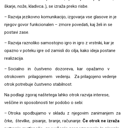
škarje, nože, kladivca..), se izraža preko risbe.
– Razvija jezikovno komunikacijo, izgovarja vse glasove in je
njegov govor funkcionalen – zmore povedati, kaj želi in se
postavi zase.
– Razvija raznoliko samostojno igro in igro z vrstniki, kar je
opazno v poteku igre od zamisli do cilja, kako ideja postane
realizacija.
– Socialno in čustveno dozoreva, kar opažamo v
otrokovem prilagojenem vedenju. Za prilagojeno vedenje
otrok potrebuje čustveno stabilnost.
Na podlagi zgoraj naštetega lahko otrok razvija interese,
veščine in sposobnosti ter podobo o sebi:
– Otroka spodbujamo v skladu z njegovim zanimanjem za
črke, številke, pisanje, branje, računanje.
Če otrok ne izraža