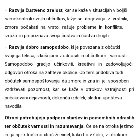
–
Razvija čustveno zrelost
, kar se kaže v situacijah v boljši
samokontroli svojih občutkov, lažje se dogovarja z vrstniki,
zmore počakati na vrsto, rešuje probleme in konflikte,
izraža in prepoznava svoja čustva in čustva drugih.
–
Razvija dobro samopodobo
, ki je povezana z občutki
svojega telesa, izkušnjami v odnosih in občutkom varnosti.
Samopodobo gradijo učinkoviti, kreativni in zadovoljujoči
odgovori otroka na zahteve okolice. Ob tem pridobiva tudi
občutek samospoštovanja, da zmore in zna in je sposoben
vzdrževati pozornost, kar se kaže v otrokovi vztrajnosti pri
pričakovani dejavnosti, dokonča izdelek, sledi in upošteva
navodila.
Otroci potrebujejo podporo staršev in pomembnih odraslih
ter občutek varnosti in razumevanja.
Če se na otroka jezimo
in ga npr. strašimo »boš že videl, kako bo v šoli.«, z otrokom