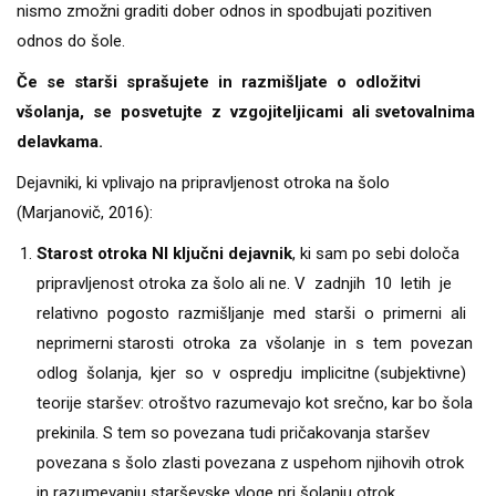
nismo zmožni graditi dober odnos in spodbujati pozitiven
odnos do šole.
Če se starši sprašujete in razmišljate o odložitvi
všolanja, se posvetujte z vzgojiteljicami ali svetovalnima
delavkama.
Dejavniki, ki vplivajo na pripravljenost otroka na šolo
(Marjanovič, 2016):
Starost otroka NI ključni dejavnik
, ki sam po sebi določa
pripravljenost otroka za šolo ali ne. V zadnjih 10 letih je
relativno pogosto razmišljanje med starši o primerni ali
neprimerni starosti otroka za všolanje in s tem povezan
odlog šolanja, kjer so v ospredju implicitne (subjektivne)
teorije staršev: otroštvo razumevajo kot srečno, kar bo šola
prekinila. S tem so povezana tudi pričakovanja staršev
povezana s šolo zlasti povezana z uspehom njihovih otrok
in razumevanju starševske vloge pri šolanju otrok.