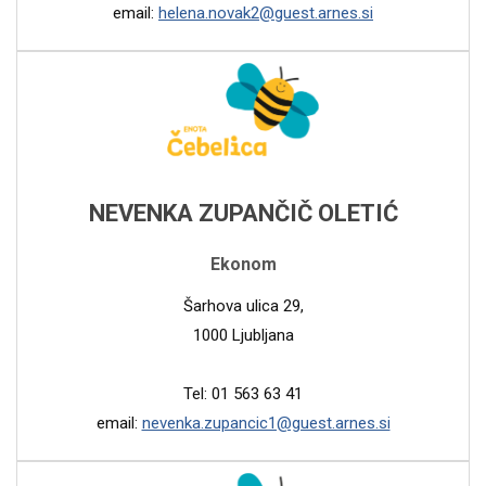
email:
helena.novak2@guest.arnes.si
NEVENKA ZUPANČIČ OLETIĆ
Ekonom
Šarhova ulica 29,
1000 Ljubljana
Tel: 01 563 63 41
email:
nevenka.zupancic1@guest.arnes.si