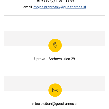
Tel: +386 (0) 1 534 13 69
email:
mojca.praprotnik@guest.arnes.si
Uprava - Šarhova ulica 29
vrtec.ciciban@guest.arnes.si