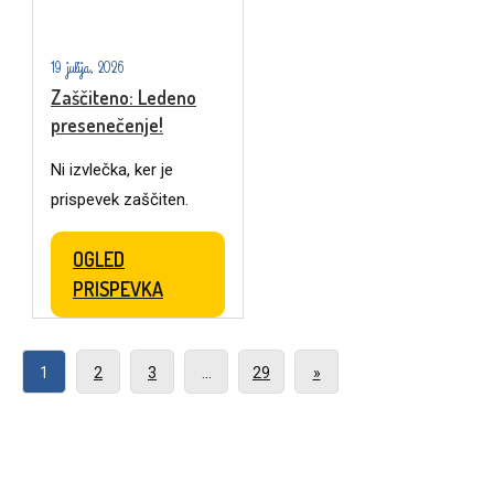
19 julija, 2026
Zaščiteno: Ledeno
presenečenje!
Ni izvlečka, ker je
prispevek zaščiten.
OGLED
PRISPEVKA
1
2
3
…
29
»