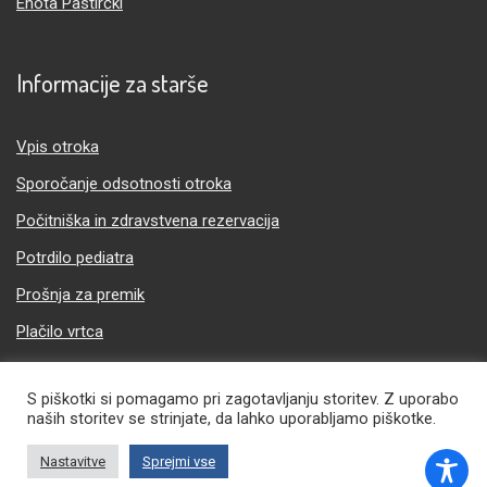
Enota Pastirčki
Informacije za starše
Vpis otroka
Sporočanje odsotnosti otroka
Počitniška in zdravstvena rezervacija
Potrdilo pediatra
Prošnja za premik
Plačilo vrtca
S piškotki si pomagamo pri zagotavljanju storitev. Z uporabo
naših storitev se strinjate, da lahko uporabljamo piškotke.
Nastavitve
Sprejmi vse
© Copyright 2026 | Vrtec Ciciban | Vse pravice pridržane