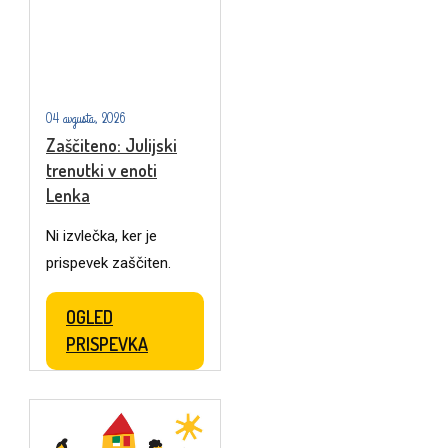
04 avgusta, 2026
Zaščiteno: Julijski
trenutki v enoti
Lenka
Ni izvlečka, ker je
prispevek zaščiten.
OGLED
PRISPEVKA