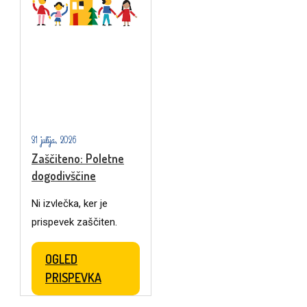
31 julija, 2026
Zaščiteno: Poletne
dogodivščine
Ni izvlečka, ker je
prispevek zaščiten.
OGLED
PRISPEVKA