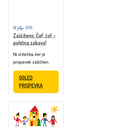
28 julija, 2026
Zaščiteno: Čof, čof –
poletna zabava!
Ni izvlečka, ker je
prispevek zaščiten.
OGLED
PRISPEVKA