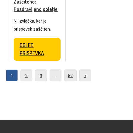
Zaščiteno:
Pozdravljeno poletje
Ni izvlečka, ker je
prispevek zaščiten.
OGLED
PRISPEVKA
1
2
3
…
52
»