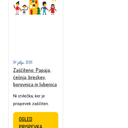
24 julija, 2026
Zaščiteno: Papaja,
češnja, breskev,
borovnica in lubenica
Ni izvlečka, ker je
prispevek zaščiten.
OGLED
PRISPEVKA