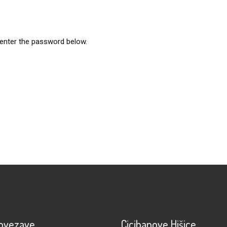
 enter the password below.
povezave
Cicibanove Hišice