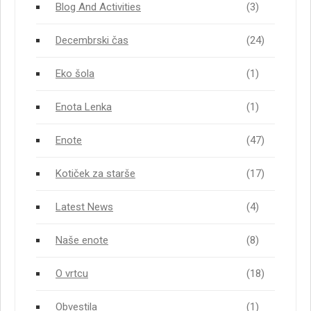
Blog And Activities
(3)
Decembrski čas
(24)
Eko šola
(1)
Enota Lenka
(1)
Enote
(47)
Kotiček za starše
(17)
Latest News
(4)
Naše enote
(8)
O vrtcu
(18)
Obvestila
(1)