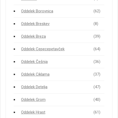
Oddelek Borovnica
(62)
Oddelek Breskev
(8)
Oddelek Breza
(39)
Oddelek Cepecepetavček
(64)
Oddelek Češnja
(36)
Oddelek Ciklama
(37)
Oddelek Detelja
(47)
Oddelek Grom
(40)
Oddelek Hrast
(61)