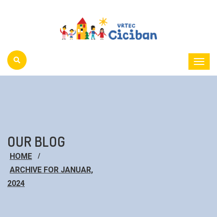
Toggl
Menu
OUR BLOG
HOME
ARCHIVE FOR JANUAR,
2024