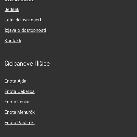
Jedilnik
Letni delovni načrt
Izjava o dostopnosti
Kontakti
Cicibanove Hišice
Enota Ajda
Enota Čebelica
Enota Lenka
Enota Mehurčki
Enota Pastirčki