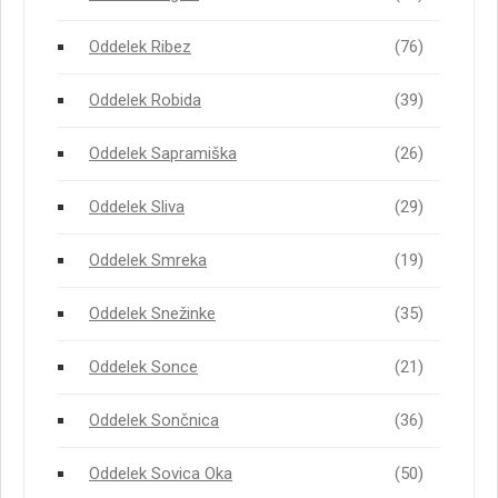
Oddelek Ribez
(76)
Oddelek Robida
(39)
Oddelek Sapramiška
(26)
Oddelek Sliva
(29)
Oddelek Smreka
(19)
Oddelek Snežinke
(35)
Oddelek Sonce
(21)
Oddelek Sončnica
(36)
Oddelek Sovica Oka
(50)