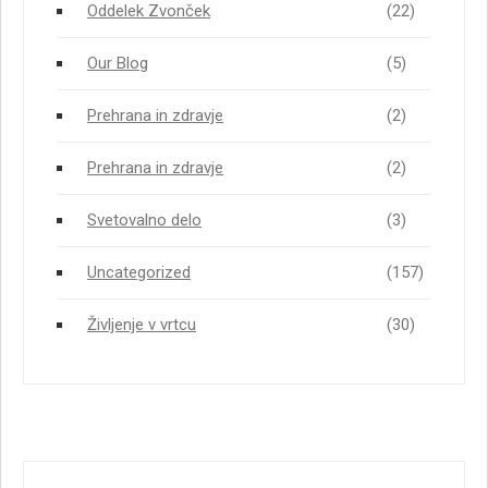
Oddelek Zvonček
(22)
Our Blog
(5)
Prehrana in zdravje
(2)
Prehrana in zdravje
(2)
Svetovalno delo
(3)
Uncategorized
(157)
Življenje v vrtcu
(30)