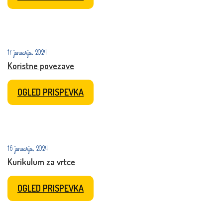
17 januarja, 2024
Koristne povezave
OGLED PRISPEVKA
16 januarja, 2024
Kurikulum za vrtce
OGLED PRISPEVKA