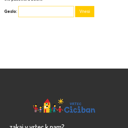
Geslo:
… zakaj v vrtec k nam?