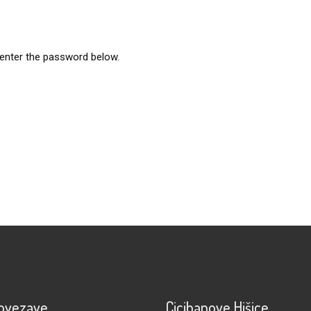
 enter the password below.
povezave
Cicibanove Hišice