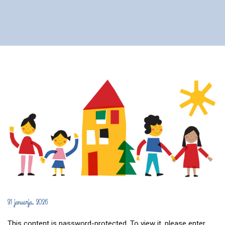
31 januarja, 2026
This content is password-protected. To view it, please enter