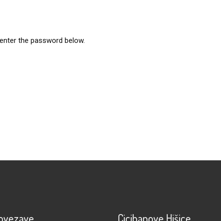
 enter the password below.
povezave
Cicibanove Hišice