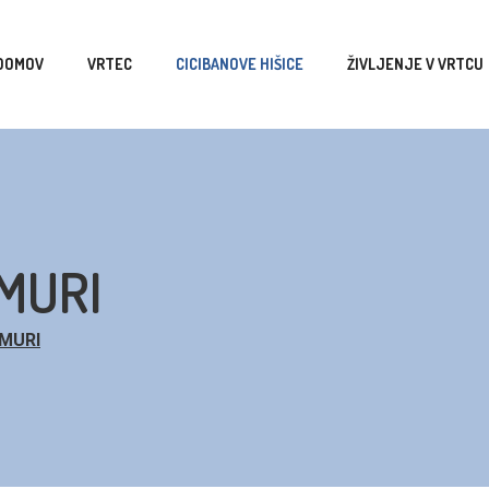
DOMOV
VRTEC
CICIBANOVE HIŠICE
ŽIVLJENJE V VRTCU
MURI
MURI