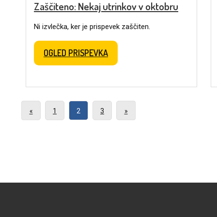
Zaščiteno: Nekaj utrinkov v oktobru
Ni izvlečka, ker je prispevek zaščiten.
OGLED PRISPEVKA
«
1
2
3
»