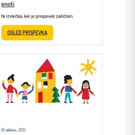
enoti
Ni izvlečka, ker je prispevek zaščiten.
OGLED PRISPEVKA
26 oktobra, 2025