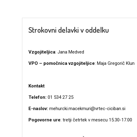
Strokovni delavki v oddelku
Vzgojiteljica
: Jana Medved
VPO – pomočnica vzgojiteljice
: Maja Gregorič Klun
Kontakt
Telefon:
01 534 27 25
E-naslov:
mehurcki.macekmuri@vrtec-ciciban.si
Pogovorne ure
: tretji četrtek v mesecu 15.30-17.00