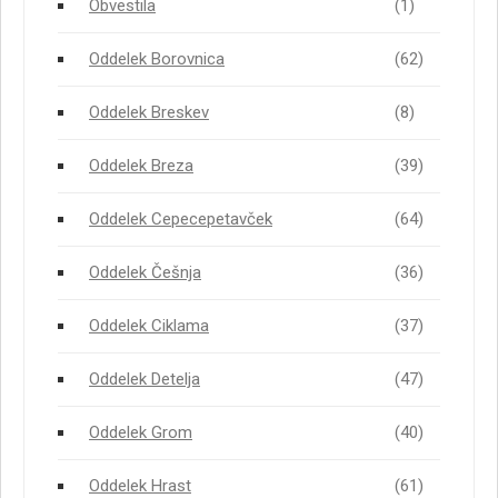
Obvestila
(1)
Oddelek Borovnica
(62)
Oddelek Breskev
(8)
Oddelek Breza
(39)
Oddelek Cepecepetavček
(64)
Oddelek Češnja
(36)
Oddelek Ciklama
(37)
Oddelek Detelja
(47)
Oddelek Grom
(40)
Oddelek Hrast
(61)