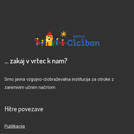
… zakaj v vrtec k nam?
Smo javna vzgojno-izobraževalna institucija za otroke z
zanimivim učnim načrtom.
Hitre povezave
Publikacija