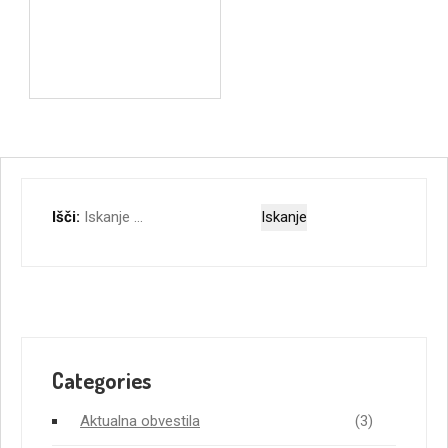
Išči:
Iskanje
Categories
Aktualna obvestila
(3)