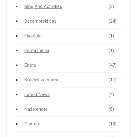
Blog And Activities
(3)
Decembrski čas
(24)
Eko šola
(1)
Enota Lenka
(1)
Enote
(47)
Kotiček za starše
(17)
Latest News
(4)
Naše enote
(8)
O vrtcu
(18)